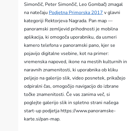
Simončič, Peter Simončič, Leo Gombač) zmagal
na natečaju
Podjetna Primorska 2017
v glavni
kategoriji Rektorjeva Nagrada. Pan map —
panoramski zemljevid prihodnosti je mobilna
aplikacija, ki omogoča uporabniku, da usmeri
kamero telefona v panoramski pano, kjer se
pojavijo digitalne vsebine, kot na primer:
vremenska napoved, ikone na mestih kulturnih in
naravnih znamenitosti, ki uporabnika ob kliku
peljejo na galerijo slik, video posnetek, prikažejo
odpiralni čas, omogočijo navigacijo do izbrane
točke znamenitosti. Če vas zanima več, si
poglejte galerijo slik in spletno strani našega
start-up podjetja https://www.panoramske-
karte.si/pan-map.