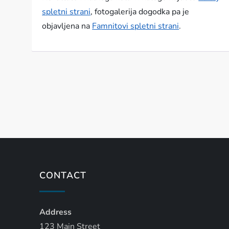
spletni strani
, fotogalerija dogodka pa je
objavljena na
Famnitovi spletni strani
.
P
o
s
t
CONTACT
s
Address
p
123 Main Street