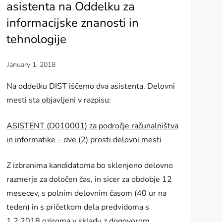
asistenta na Oddelku za
informacijske znanosti in
tehnologije
Na oddelku DIST iščemo dva asistenta. Delovni
mesti sta objavljeni v razpisu:
ASISTENT (D010001) za področje računalništva
in informatike – dve (2) prosti delovni mesti
Z izbranima kandidatoma bo sklenjeno delovno
razmerje za določen čas, in sicer za obdobje 12
mesecev, s polnim delovnim časom (40 ur na
teden) in s pričetkom dela predvidoma s
1.2.2018 oziroma v skladu z dogovorom.