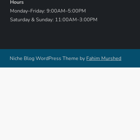
Hours
n
Monday–Friday: 9:00AM–5:00PM
Saturday & Sunday: 11:00AM–3:00PM
Niche Blog WordPress Theme by
Fahim Murshed