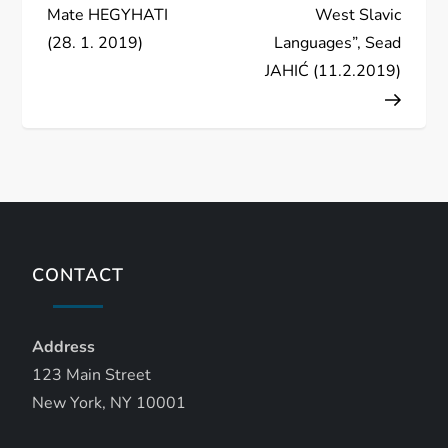
t
Mate HEGYHATI
West Slavic
(28. 1. 2019)
Languages”, Sead
n
JAHIĆ (11.2.2019)
a
v
i
g
CONTACT
a
t
Address
123 Main Street
i
New York, NY 10001
o