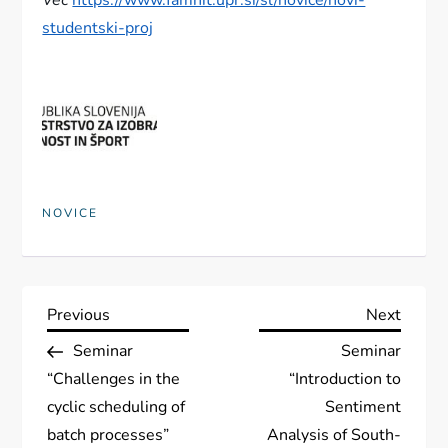
Več
https://www.famnit.upr.si/sl/novice/novi-
studentski-proj
NOVICE
P
Previous
Next
Previous
Next
Post
Post
Seminar
Seminar
o
“Challenges in the
“Introduction to
s
cyclic scheduling of
Sentiment
batch processes”
Analysis of South-